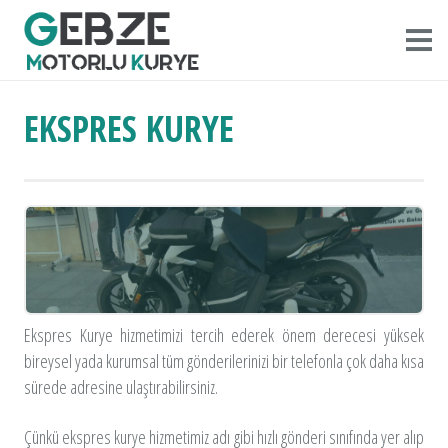
ANASAYFA
EKSPRES KURYE
HAKKIMIZDA
HIZMETLERIMIZ
GEBZE BÖLGELERI
ÜCRET TARIFESI
Ekspres Kurye hizmetimizi tercih ederek önem derecesi yüksek
BIZE ULAŞIN
bireysel yada kurumsal tüm gönderilerinizi bir telefonla çok daha kısa
sürede adresine ulaştırabilirsiniz.
Çünkü ekspres kurye hizmetimiz adı gibi hızlı gönderi sınıfında yer alıp